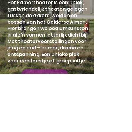
Het Kamertheater is een uniek,
gastvriendelijk theater, gelegen
tussen de akkers, weiden en
bossen van het Gelderse Almen.
Hier brengen we podiumkunsten
in al z’n vormen letterlijk dichtbij.
Met theatervoorstellingen voor
jong en oud – humor, drama en
ontspanning. Een unieke plek
voor een feestje of groepsuitje.
Lees meer
Adres
Wagenvoortsdijk 8
7218 MR Almen
Contact